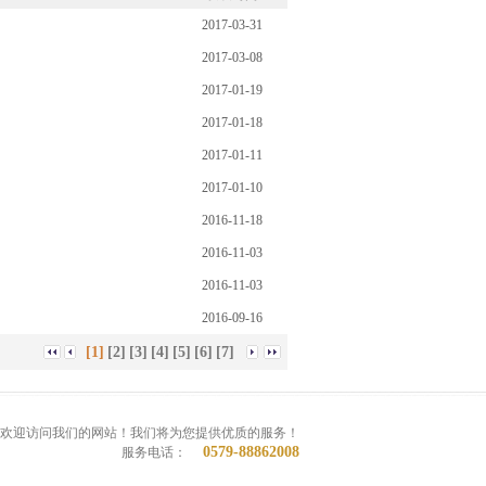
2017-03-31
2017-03-08
2017-01-19
2017-01-18
2017-01-11
2017-01-10
2016-11-18
2016-11-03
2016-11-03
2016-09-16
[1]
[
2
]
[
3
]
[
4
]
[
5
]
[
6
]
[
7
]
欢迎访问我们的网站！我们将为您提供优质的服务！
0579-88862008
服务电话：