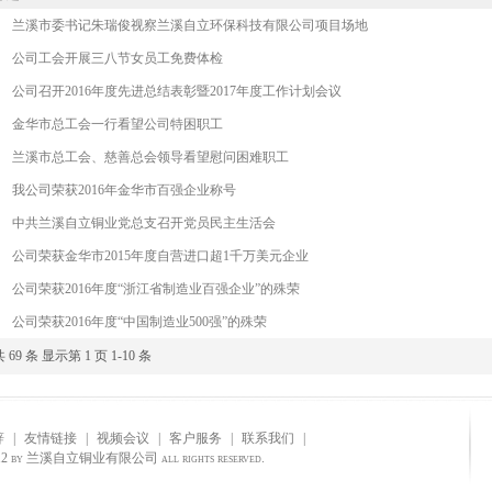
兰溪市委书记朱瑞俊视察兰溪自立环保科技有限公司项目场地
公司工会开展三八节女员工免费体检
公司召开2016年度先进总结表彰暨2017年度工作计划会议
金华市总工会一行看望公司特困职工
兰溪市总工会、慈善总会领导看望慰问困难职工
我公司荣获2016年金华市百强企业称号
中共兰溪自立铜业党总支召开党员民主生活会
公司荣获金华市2015年度自营进口超1千万美元企业
公司荣获2016年度“浙江省制造业百强企业”的殊荣
公司荣获2016年度“中国制造业500强”的殊荣
 69 条 显示第 1 页 1-10 条
辞
|
友情链接
|
视频会议
|
客户服务
|
联系我们
|
2012 by 兰溪自立铜业有限公司 all rights reserved.